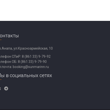
онтакты
к.Анапа, ул.Красноармейская, 10
елефон СПиР:
8 (861 33) 9-79-92
елефон ОБ:
8 (861 33) 9-79-90
л.почта:
booking@sunmarinn.ru
ы в социальных сетях