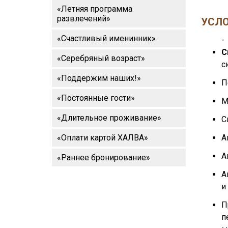
«Летняя программа
развлечений»
УСЛО
«Счастливый именинник»
-
С
«Серебряный возраст»
с
«Поддержим наших!»
П
«Постоянные гости»
М
«Длительное проживание»
С
«Оплати картой ХАЛВА»
А
А
«Раннее бронирование»
А
и
П
п