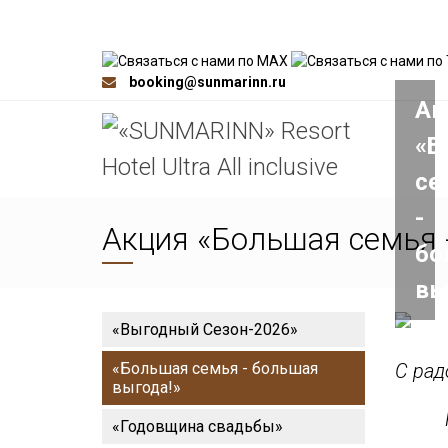
booking@sunmarinn.ru
Ак
«Б
се
-
Акция «Большая семья 
бо
вы
«Выгодный Сезон-2026»
«Большая семья - большая
С рад
выгода!»
«Годовщина свадьбы»