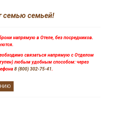
т семью семьей!
брони напрямую в Отеле, без посредников.
уются.
необходимо связаться напрямую с Отделом
тупен
) любым удобным способом: через
елефона
8 (800) 302-75-41
.
АНИЮ