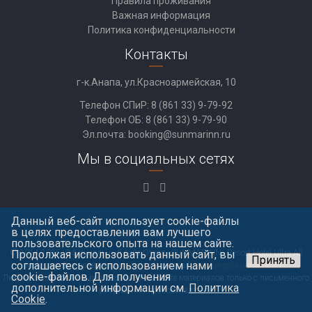
Правила проживания
Важная информация
Политика конфиденциальности
Контакты
г-к.Анапа, ул.Красноармейская, 10
Телефон СПиР:
8 (861 33) 9-79-92
Телефон ОБ:
8 (861 33) 9-79-90
Эл.почта:
booking@sunmarinn.ru
Мы в социальных сетях
Данный веб-сайт использует cookie-файлы
в целях предоставления вам лучшего
пользовательского опыта на нашем сайте.
Продолжая использовать данный сайт, вы
© 2014-2025, Официальный сайт Отеля «SUNMARINN» Resort Hotel Ultra All
Принять
соглашаетесь с использованием нами
inclusive. Все права защищены. Наш e-mail:
booking@sunmarinn.ru
cookie-файлов. Для получения
Любое использование размещенных на сайте материалов только с письменного
дополнительной информации см.
Политика
разрешения правообладателя
Cookie
.