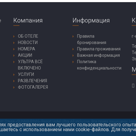
Компания
Информация
К
ОБ ОТЕЛЕ
Правила
г-
НОВОСТИ
бронирования
Т
НОМЕРА
Правила проживания
Т
АКЦИИ
Важная информация
Э
УЛЬТРА ВСЁ
Политика
ВКЛЮЧЕНО
конфиденциальности
М
УСЛУГИ
РАЗВЛЕЧЕНИЯ
ФОТОГАЛЕРЕЯ
 Отеля «SUNMARINN» Resort Hotel Ultra All inclusive. Все права защищены. Наш
лях предоставления вам лучшего пользовательского опыта
зование размещенных на сайте материалов только с письменного разрешения пр
шаетесь с использованием нами cookie-файлов. Для получ