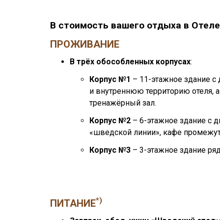
В стоимость вашего отдыха в Отеле «
ПРОЖИВАНИЕ
В трёх обособленных корпусах
:
Корпус №1
– 11-этажное здание с 
и внутреннюю территорию отеля, 
тренажёрный зал.
Корпус №
2
– 6-этажное здание с д
«шведской линии», кафе промежуто
К
орпус №3
– 3-этажное здание ряд
*)
ПИТАНИЕ