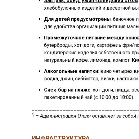
Завтрак, обед, ужин «Шведский стол»
хлебобулочных изделий и десертной вы
Для детей предусмотрены
: баночное 
для удобства организации питания мал
Промежуточное питание
между осно
бутерброды, хот-доги, картофель фри/п
кондитерские изделия собственного при
натуральный кофе, лимонад, компот.
Ки
Алкогольные напитки
: вино четырёх в
водка, джин, сиббиттер, виски, настойки (
Снек-бар на пляже
: хот-доги, пицца, о
пакетированный чай (с 10:00 до 18:00).
______________________________________
*)
– Администрация Отеля оставляет за собой п
ИНФРАСТРУКТУРА