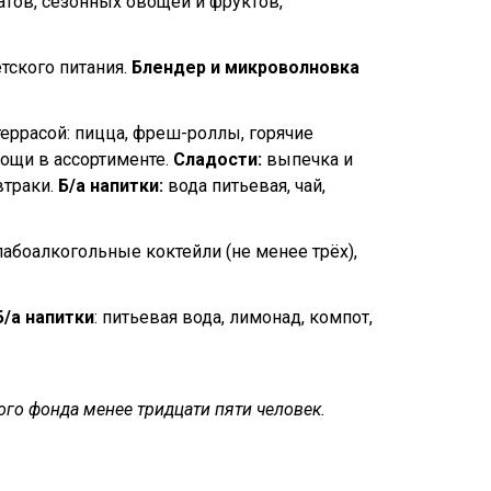
атов, сезонных овощей и фруктов,
етского питания.
Блендер и микроволновка
террасой: пицца, фреш-роллы, горячие
вощи в ассортименте.
Сладости:
выпечка и
втраки.
Б/а напитки:
вода питьевая, чай,
лабоалкогольные коктейли (не менее трёх),
/а напитки
: питьевая вода, лимонад, компот,
ого фонда менее тридцати пяти человек.