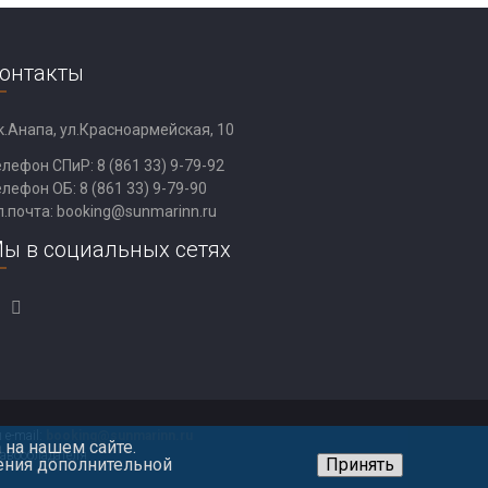
онтакты
к.Анапа, ул.Красноармейская, 10
елефон СПиР:
8 (861 33) 9-79-92
елефон ОБ:
8 (861 33) 9-79-90
л.почта:
booking@sunmarinn.ru
ы в социальных сетях
 e-mail:
booking@sunmarinn.ru
 на нашем сайте.
авообладателя
ения дополнительной
Принять