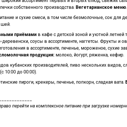
: широкий ассортимент первых и вторых блюд, свежих сал
печки собственного производства.
Вегетарианское меню
.
питание и сухие смеси, в том числе безмолочные, сок для д
ышей.
вными приёмами
в кафе с детской зоной и уютной летней 
о-деревенски, соусы в ассортименте, наггетсы. Фрукты и о
готовления в ассортименте, печенье, мороженое, сухие за
сломолочная продукция:
молоко, йогурт, ряженка, кефир.
идов кубанских производителей, пиво нескольких видов, с
с 10:00 до 00:00).
сетинские пироги, крекеры, печенье, попкорн, сладкая вата.
Б
_____________
раво перейти на комплексное питание при загрузке номерн